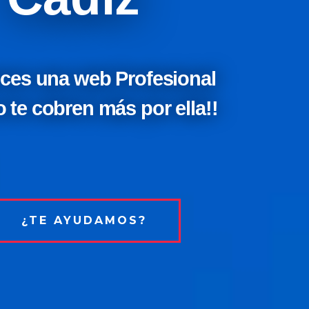
ces una web Profesional
 te cobren más por ella!!
¿TE AYUDAMOS?