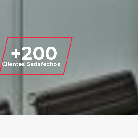
 +
200
Clientes Satisfechos