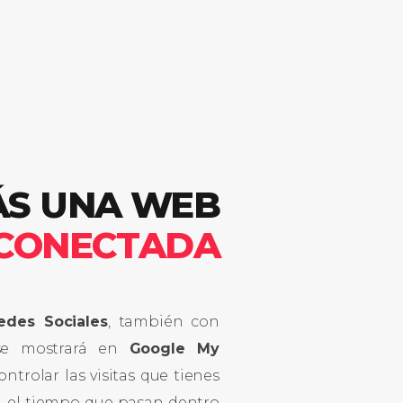
ÁS UNA WEB
 CONECTADA
edes Sociales
, también con
se mostrará en
Google My
ntrolar las visitas que tienes
d, el tiempo que pasan dentro