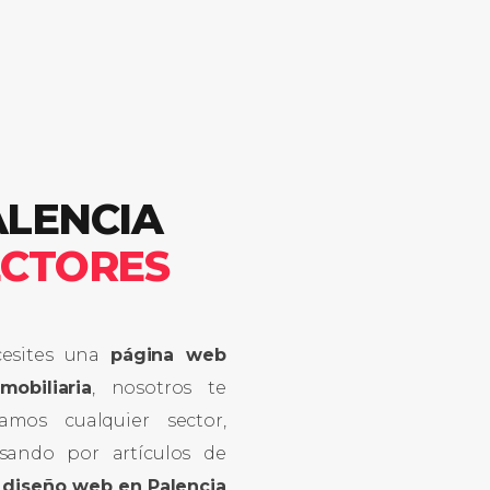
ALENCIA
ECTORES
cesites una
página web
nmobiliaria
, nosotros te
amos cualquier sector,
sando por artículos de
 diseño web en Palencia