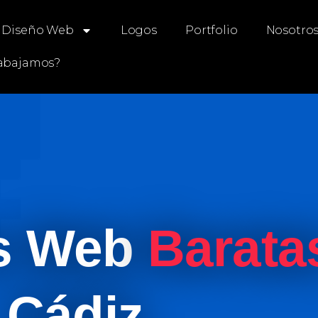
Diseño Web
Logos
Portfolio
Nosotro
abajamos?
s Web
Barata
Cádiz