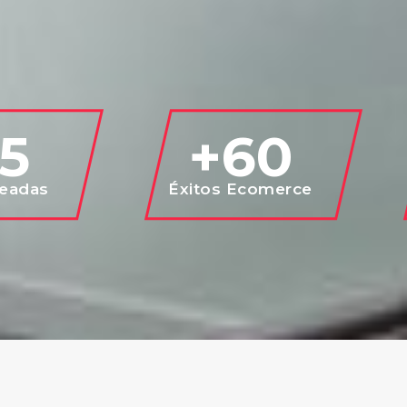
5
+
60
readas
Éxitos Ecomerce