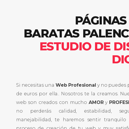
PÁGINAS
BARATAS PALENC
ESTUDIO DE D
DI
Si necesitas una
Web Profesional
y no puedes 
de euros por ella.. Nosotros te la creamos. Nue
web son creados con mucho
AMOR
y
PROFES
no perderás calidad, estabilidad, seg
manejabilidad, te haremos sentir tranquilo
proceso de creación de tu web y muy satisf