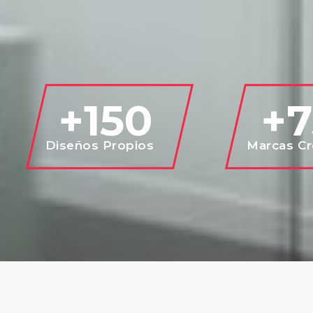
 +
150
+
7
Diseños Propios
Marcas C