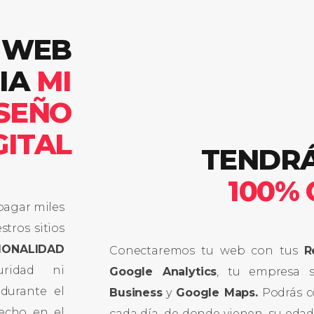
 WEB
IA
MI
ISEÑO
GITAL
TENDR
100%
pagar miles
stros sitios
IONALIDAD
Conectaremos tu web con tus
R
uridad ni
Google Analytics
, tu empresa 
 durante el
Business
y
Google Maps.
Podrás co
echo en el
cada día, de donde vienen, su eda