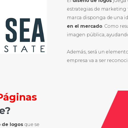
El
diseño de logos
juega 
estrategias de marketing t
marca disponga de una id
en el mercado
. Como res
imagen pública, ayudando c
Además, será un elemento
empresa va a ser reconoci
Páginas
e?
 de logos
que se