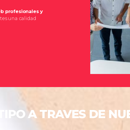
b profesionales y
tes una calidad
OTIPO A TRAVES DE N