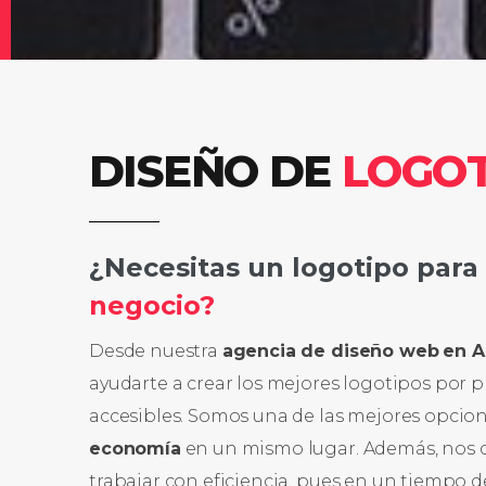
DISEÑO DE
LOGOT
¿Necesitas un logotipo para
negocio?
Desde nuestra
agencia de diseño web
en A
ayudarte a crear los mejores logotipos por 
accesibles. Somos una de las mejores opcion
economía
en un mismo lugar. Además, nos 
trabajar con eficiencia, pues en un tiempo 