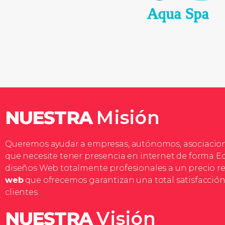
NUESTRA
Misión
Queremos ayudar a empresas, autónomos, asociacion
que necesite tener presencia en internet de forma 
diseños Web totalmente profesionales a un precio r
web
que ofrecemos garantizan una total satisfacción
clientes.
NUESTRA
Visión