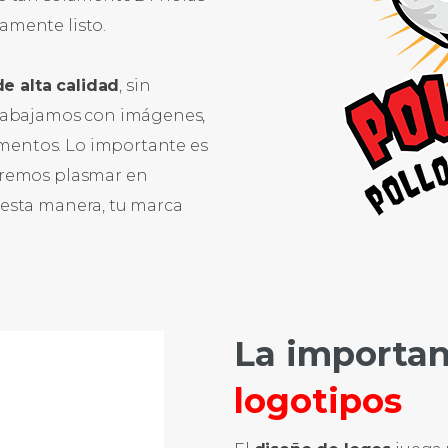
mente listo.
e alta calidad
, sin
 Trabajamos con imágenes,
mentos. Lo importante es
odremos plasmar en
 esta manera, tu marca
La importan
logotipos