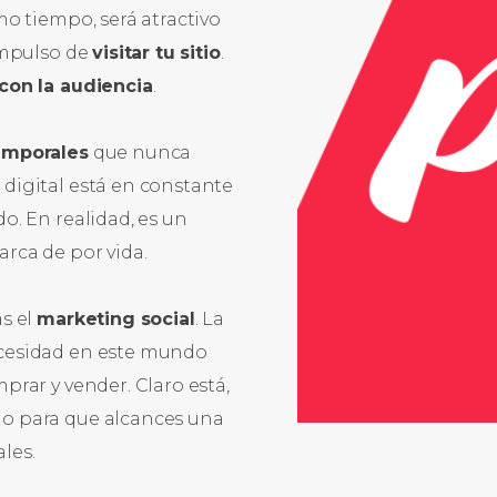
mo tiempo, será atractivo
 impulso de
visitar tu sitio
.
con la audiencia
.
emporales
que nunca
digital está en constante
o. En realidad, es un
rca de por vida.
s el
marketing social
. La
cesidad en este mundo
prar y vender. Claro está,
go para que alcances una
les.