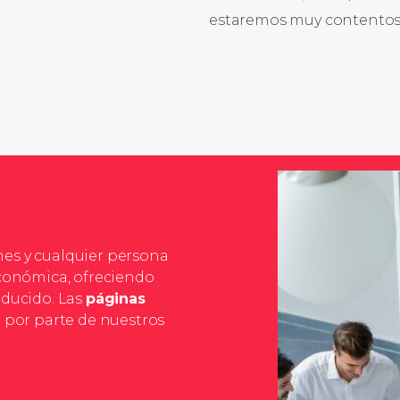
estaremos muy contentos 
es y cualquier persona
Económica, ofreciendo
educido. Las
páginas
 por parte de nuestros