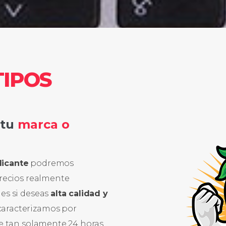
IPOS
 tu
marca o
licante
podremos
precios realmente
es si deseas
alta calidad y
caracterizamos por
de tan solamente 24 horas