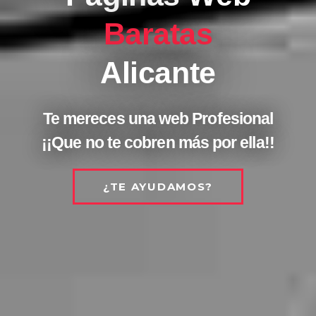
Baratas
Alicante
Te mereces una web Profesional
¡¡Que no te cobren más por ella!!
¿TE AYUDAMOS?