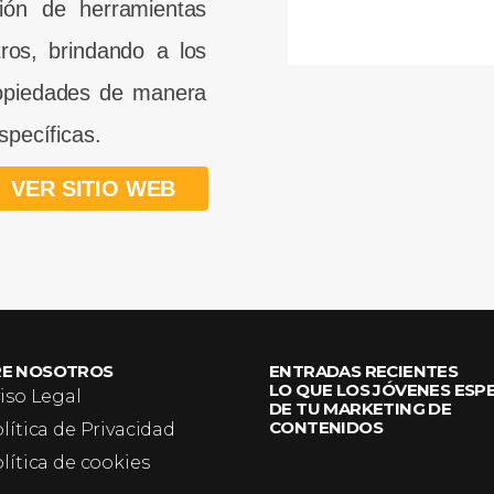
ión de herramientas
tros, brindando a los
ropiedades de manera
specíficas.
VER SITIO WEB
RE NOSOTROS
ENTRADAS RECIENTES
LO QUE LOS JÓVENES ESP
iso Legal
DE TU MARKETING DE
CONTENIDOS
lítica de Privacidad
lítica de cookies