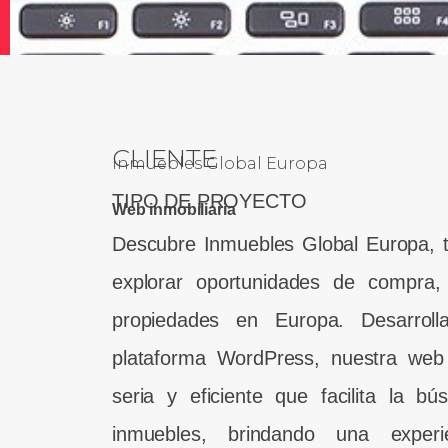
CLIENTE
Inmuebles Global Europa
TIPO DE PROYECTO
Web inmobiliaria
Descubre Inmuebles Global Europa, tu
explorar oportunidades de compra, 
propiedades en Europa. Desarroll
plataforma WordPress, nuestra web
seria y eficiente que facilita la b
inmuebles, brindando una experie