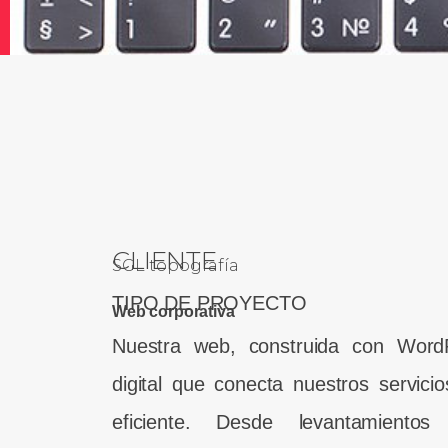
CLIENTE
SGL topografía
TIPO DE PROYECTO
Web corporativa
Nuestra web, construida con Word
digital que conecta nuestros servic
eficiente. Desde levantamientos 