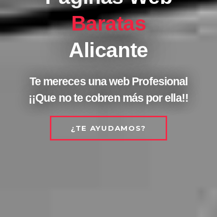
Baratas
Alicante
Te mereces una web Profesional
¡¡Que no te cobren más por ella!!
¿TE AYUDAMOS?