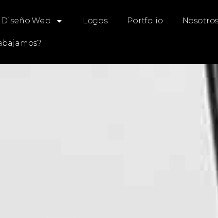
Diseño Web
Logos
Portfolio
Nosotro
abajamos?