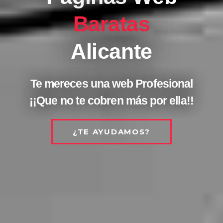
Baratas
Alicante
Te mereces una web Profesional
¡¡Que no te cobren más por ella!!
¿TE AYUDAMOS?