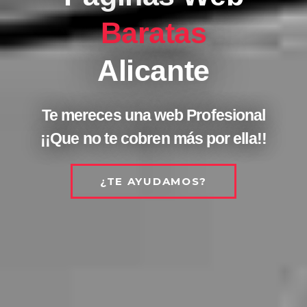
Baratas
Alicante
Te mereces una web Profesional
¡¡Que no te cobren más por ella!!
¿TE AYUDAMOS?