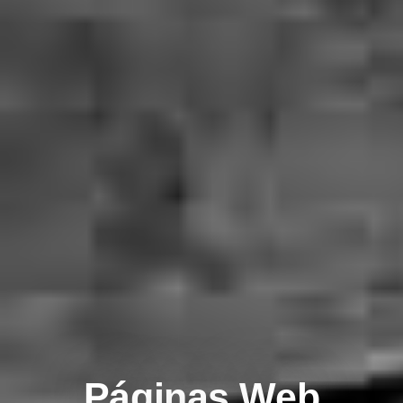
Páginas Web