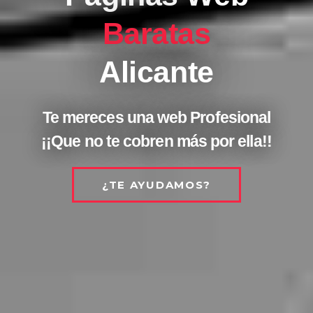
Baratas
Alicante
Te mereces una web Profesional
¡¡Que no te cobren más por ella!!
¿TE AYUDAMOS?