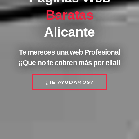
Baratas
Alicante
Te mereces una web Profesional
¡¡Que no te cobren más por ella!!
¿TE AYUDAMOS?