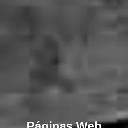
Páginas Web