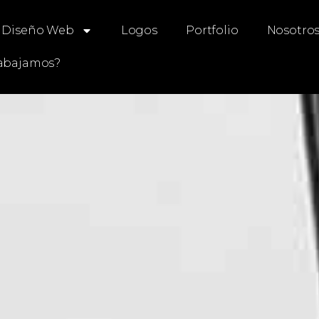
Diseño Web
Logos
Portfolio
Nosotro
abajamos?