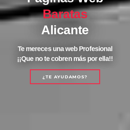
Baratas
Alicante
Te mereces una web Profesional
¡¡Que no te cobren más por ella!!
¿TE AYUDAMOS?